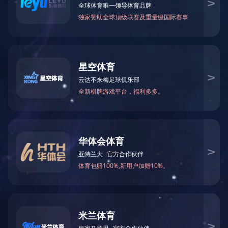
塔式起重机
当前位置：
首页
>
产品中心
>
施工