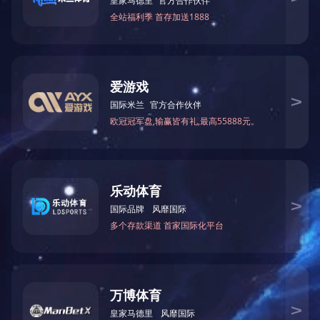
施工升降机
物料提升机
隧道钢模
安神租赁
1
2
变频